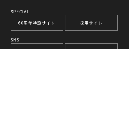
SPECIAL
60周年特設サイト
採用サイト
SNS
藤久運輸倉庫
藤久運輸倉庫
Facebook
Instagram
フジキュー整備
フジキュー整備
Facebook
Instagram
フジキュー整備
F.I.T
Facebook
Facebook