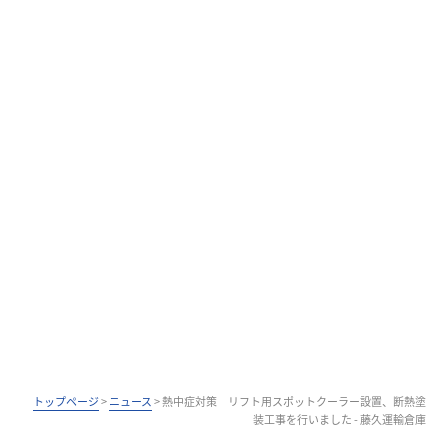
トップページ
>
ニュース
>
熱中症対策 リフト用スポットクーラー設置、断熱塗
装工事を行いました - 藤久運輸倉庫